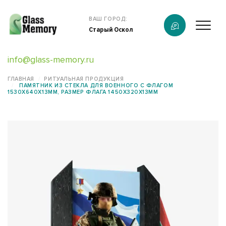
Продукция
ВАШ ГОРОД:
Старый Оскол
О компании
info@glass-memory.ru
Услуги
ГЛАВНАЯ
РИТУАЛЬНАЯ ПРОДУКЦИЯ
ПАМЯТНИК ИЗ СТЕКЛА ДЛЯ ВОЕННОГО С ФЛАГОМ
Каталог
1530Х640Х13ММ, РАЗМЕР ФЛАГА 1450Х320Х13ММ
Калькулятор
Конструктор памятников
Наши работы
информация
Контакты