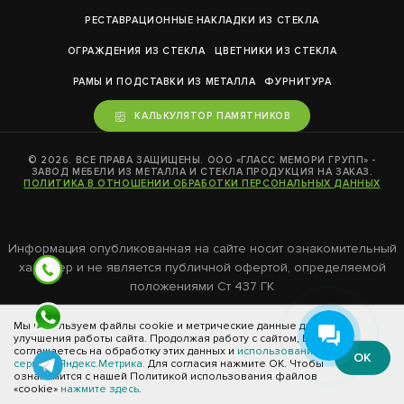
РЕСТАВРАЦИОННЫЕ НАКЛАДКИ ИЗ СТЕКЛА
ОГРАЖДЕНИЯ ИЗ СТЕКЛА
ЦВЕТНИКИ ИЗ СТЕКЛА
РАМЫ И ПОДСТАВКИ ИЗ МЕТАЛЛА
ФУРНИТУРА
КАЛЬКУЛЯТОР ПАМЯТНИКОВ
© 2026. ВСЕ ПРАВА ЗАЩИЩЕНЫ. ООО «ГЛАСС МЕМОРИ ГРУПП» -
ЗАВОД МЕБЕЛИ ИЗ МЕТАЛЛА И СТЕКЛА ПРОДУКЦИЯ НА ЗАКАЗ.
ПОЛИТИКА В ОТНОШЕНИИ ОБРАБОТКИ ПЕРСОНАЛЬНЫХ ДАННЫХ
Информация опубликованная на сайте носит ознакомительный
характер и не является публичной офертой, определяемой
положениями Ст 437 ГК
Мы используем файлы cookie и метрические данные для
улучшения работы сайта. Продолжая работу с сайтом, Вы
соглашаетесь на обработку этих данных и
использование
ОК
сервиса Яндекс.Метрика.
Для согласия нажмите ОК. Чтобы
ознакомится с нашей Политикой использования файлов
«cookie»
нажмите здесь
.