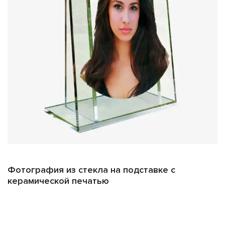
специальной технологии печати, изображение
остается ярким и контрастным даже при длительном
воздействии солнечных лучей.
Высокая устойчивость к погодным условиям:
Стекло не
боится ни дождя, ни снега, ни резких изменений
температуры, сохраняя свой первоначальный вид.
Стойкость к влаге и гниению:
Материал не подвержен
процессам разрушения под воздействием воды и
микроорганизмов, что особенно важно для уличных
изделий.
Индивидуальный проект:
Мы готовы разработать
уникальный дизайн, соответствующий вашим
Фотография из стекла на подставке с
пожеланиям и особенностям конкретного мемориала.
керамической печатью
Виды стекла:
У нас представлены два типа стекла: обычное и