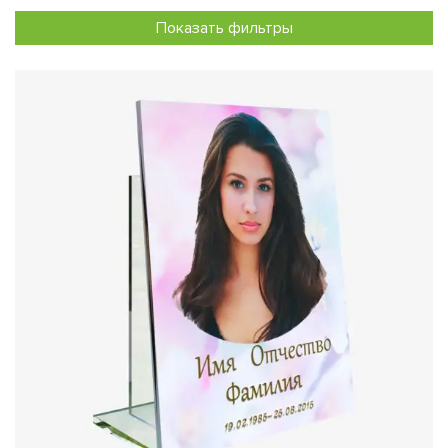
ультрафиолетовых лучей и механических повреждений.
Показать фильтры
Это гарантирует долговечность изображения и его
сохранность вне зависимости от климатических условий.
3. Эстетика и стиль:
Фотография на стекле выглядит
современно и привлекательно, добавляя мемориалу
индивидуальности. Такой подход подчеркивает уважение
и заботу о сохранении памяти об ушедшем человеке.
4. Универсальность:
Стеклянные портреты могут
использоваться как самостоятельно, так и в сочетании с
другими элементами оформления и быть установлены на
мемориальную плиту. Это дает возможность создавать
уникальные композиции, отражающие личные
предпочтения и вкусы.
Особенности изготовления:
Мы предлагаем изготовление фотографий из стекла
различной толщины – от 8 мм. Возможно использование