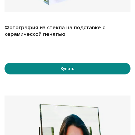
как цельного стекла, так и триплекса, что повышает
надежность конструкции. Форма стекла также может
варьироваться в зависимости от ваших пожеланий и
особенностей места установки.
Фотография из стекла на подставке с
керамической печатью
Кроме того, у нас есть возможность изготовить стекло
по вашему шаблону, учитывая размеры и форму
памятника, на который планируется установка.
Минимальные размеры изображений составляют
300x400 мм, что позволяет создать портрет любого
Купить
размера.
Для крепления фото на подставку к памятнику
используются специальные клеевые составы или
крепежные элементы, обеспечивающие надежную
фиксацию и безопасность эксплуатации.
Дополнительные преимущества:
Невозможность выгорания:
Благодаря использованию