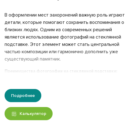
В оформлении мест захоронений важную роль играют
детали, которые помогают сохранить воспоминания о
близких людях. Одним из современных решений
является использование фотографий на стеклянной
подставке. Этот элемент может стать центральной
частью композиции или гармонично дополнить уже
существующий памятник.
Преимущества фотографии на стеклянной подставке:
1. Яркое изображение:
Технология фотопечати на стекле
позволяет передать все нюансы фотографии,
Подробнее
обеспечивая насыщенные цвета, которые остаются
яркими долгие годы. Даже спустя десятилетия
изображение сохранит свою первоначальную красоту.
Калькулятор
2. Устойчивость к внешним воздействиям:
Стеклянные
портреты устойчивы к воздействию влаги,