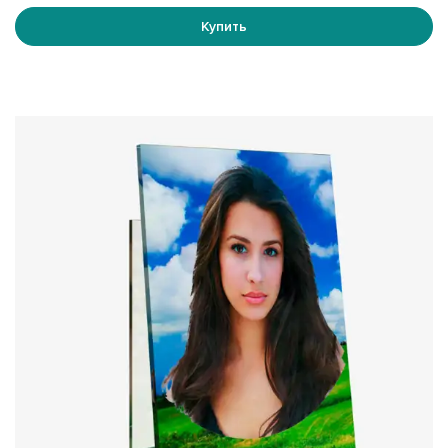
осветленное. Обычное стекло обладает легким
Купить
зеленоватым оттенком, тогда как осветленное
полностью прозрачно, однако стоит дороже обычного.
Если вам сложно определиться с выбором, вы всегда
можете посетить наш офис и лично оценить образцы
материалов.
Требования к изображениям:
Для создания качественного портрета необходимо
предоставить фотографию высокого разрешения.
Минимальное разрешение изображения 300 dpi,
оптимальное 360 – 1440 dpi. Это обеспечит четкость и
детализацию изображения, что особенно важно при
увеличении масштаба.
Таким образом, фотографии на стеклянной подставке
становятся не только элементом украшения, но и